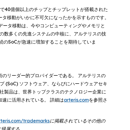
「世界中で40億個以上のチップとチップレットが搭載された
ータ移動がいかに不可欠になったかを示すものです。
データ移動は、今やコンピューティングやメモリと
中の数多くの先進システムの中核に、アルテリスの技
続のSoCが急速に増加することを期待していま
のリーダー的プロバイダーである。 アルテリスの
プ (SoC) ソフトウェア、ならびにハードウェアセキ
同社製品は、世界トップクラスのテクノロジー企業に
速に活用されている。 詳細は
arteris.com
を参照さ
rteris.com/trademarks
に掲載されているその他の
者に帰属する。