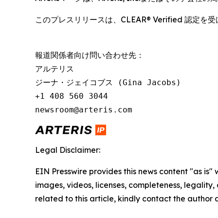
このプレスリリースは、CLEAR® Verified 認
報道関係者向け問い合わせ先：

アルテリス

ジーナ・ジェイコブス (Gina Jacobs)

+1 408 560 3044

newsroom@arteris.com
Legal Disclaimer:
EIN Presswire provides this news content "as is" 
images, videos, licenses, completeness, legality, o
related to this article, kindly contact the author