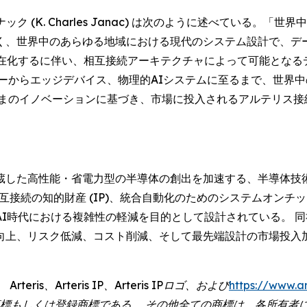
ク (K. Charles Janac) は次のように述べている。
く、世界中のあらゆる地域における現代のシステム設計で、デ
混在化するに伴い、相互接続アーキテクチャによって可能となる
ーからエッジデバイス、物理的AIシステムに至るまで、世界
まのイノベーションに基づき、市場に投入されるアルテリス接
蔵した高性能・省電力型の半導体の創出を加速する、半導体技術
相互接続の知的財産 (IP)、統合自動化のためのシステムオンチッ
I時代における複雑性の軽減を目的として設計されている。 
向上、リスク低減、コスト削減、そして最先端設計の市場投入加
Arteris、Arteris IP、Arteris IPロゴ、および
https://www.a
その子会社の商標もしくは登録商標である。 その他全ての商標は、各所有