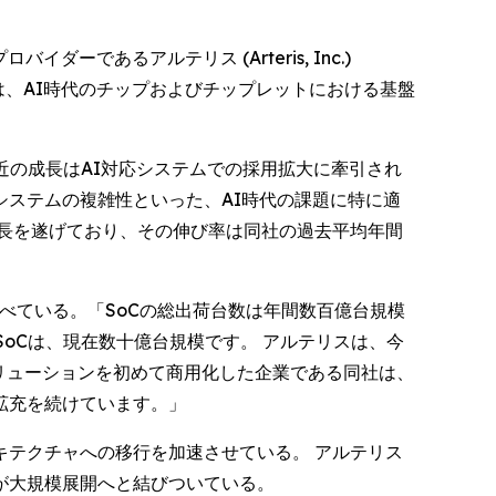
バイダーであるアルテリス (Arteris, Inc.)
れは、AI時代のチップおよびチップレットにおける基盤
近の成長はAI対応システムでの採用拡大に牽引され
ステムの複雑性といった、AI時代の課題に特に適
長を遂げており、その伸び率は同社の過去平均年間
のように述べている。「SoCの総出荷台数は年間数百億台規模
oCは、現在数十億台規模です。 アルテリスは、今
Cソリューションを初めて商用化した企業である同社は、
拡充を続けています。」
テクチャへの移行を加速させている。 アルテリス
が大規模展開へと結びついている。