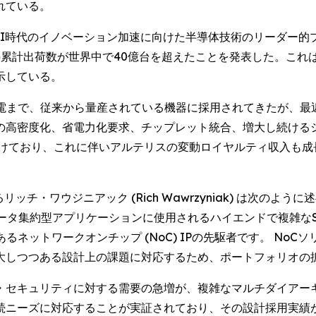
れている。
IRE) -- AI時代のイノベーション加速に向けた半導体技術のリーダー的プロ
た機器の累計出荷数が世界中で40億台を超えたことを発表した。こ
示している。
電まで、従来から量産されている機器に採用されてきたが、最
の高密度化、省電力化要求、チップレット統合、増大し続けるシ
続けており、これに伴いアルテリスの変動ロイヤルティ収入も成
あるリッチ・ワウジニアック (Rich Wawrzyniak) は次
ータ集約型アプリケーションに使用されるハイエンドで複雑なS
るネットワークオンチップ (NoC) IPの先駆者です。 No
大しつつある設計上の課題に対応するため、ポートフォリオの
・セキュリティに対する需要の急増が、複雑なマルチダイアーキ
続ニーズに対応することが実証されており、その設計採用実績