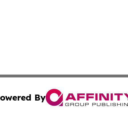
owered By
ubmit Press Release
Terms & Conditions
Copyright/DMCA