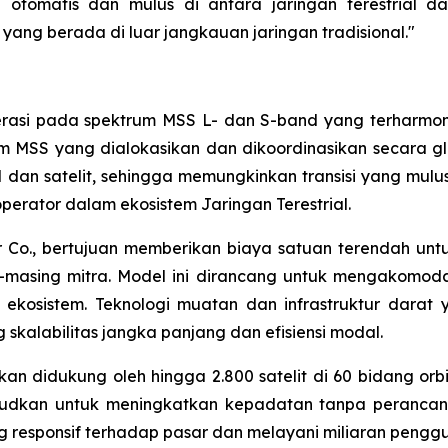
 otomatis dan mulus di antara jaringan terestrial d
 yang berada di luar jangkauan jaringan tradisional."
erasi pada spektrum MSS L- dan S-band yang terharmon
um MSS yang dialokasikan dan dikoordinasikan secara glo
 dan satelit, sehingga memungkinkan transisi yang mulus k
perator dalam ekosistem Jaringan Terestrial.
Co., bertujuan memberikan biaya satuan terendah untu
masing mitra. Model ini dirancang untuk mengakomodasi
ekosistem. Teknologi muatan dan infrastruktur darat
kalabilitas jangka panjang dan efisiensi modal.
an didukung oleh hingga 2.800 satelit di 60 bidang orbi
maksudkan untuk meningkatkan kepadatan tanpa peranc
responsif terhadap pasar dan melayani miliaran penggun