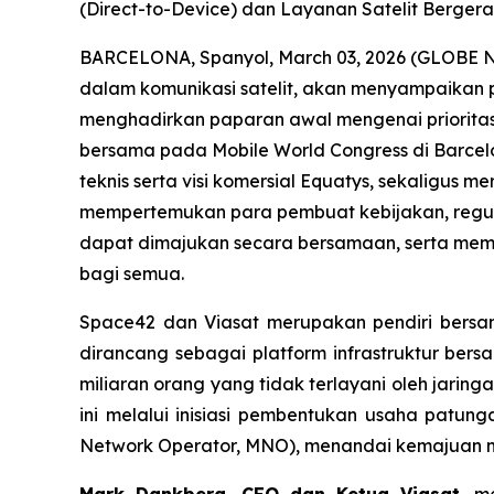
(Direct-to-Device) dan Layanan Satelit Bergera
BARCELONA, Spanyol, March 03, 2026 (GLOBE
dalam komunikasi satelit, akan menyampaikan p
menghadirkan paparan awal mengenai prioritas
bersama pada Mobile World Congress di Barcel
teknis serta visi komersial Equatys, sekaligus
mempertemukan para pembuat kebijakan, regula
dapat dimajukan secara bersamaan, serta memu
bagi semua.
Space42 dan Viasat merupakan pendiri bersa
dirancang sebagai platform infrastruktur bers
miliaran orang yang tidak terlayani oleh jari
ini melalui inisiasi pembentukan usaha patun
Network Operator, MNO), menandai kemajuan n
Mark Dankberg, CEO dan Ketua Viasat,
me