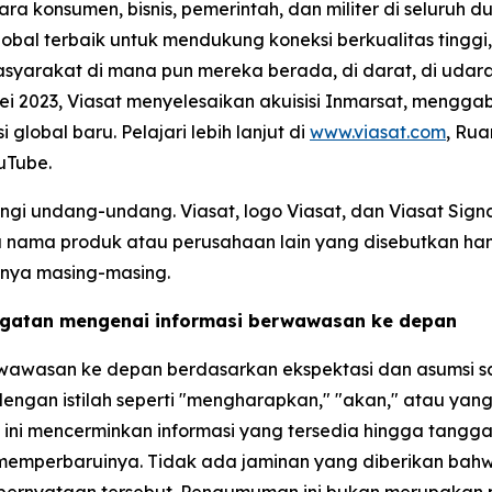
ra konsumen, bisnis, pemerintah, dan militer di seluruh 
al terbaik untuk mendukung koneksi berkualitas tinggi,
yarakat di mana pun mereka berada, di darat, di udara
i 2023, Viasat menyelesaikan akuisisi Inmarsat, mengga
lobal baru. Pelajari lebih lanjut di
www.viasat.com
, Rua
uTube.
ungi undang-undang. Viasat, logo Viasat, dan Viasat Sig
ua nama produk atau perusahaan lain yang disebutkan han
nya masing-masing.
ngatan mengenai informasi berwawasan ke depan
wawasan ke depan berdasarkan ekspektasi dan asumsi saa
 dengan istilah seperti "mengharapkan," "akan," atau yan
an ini mencerminkan informasi yang tersedia hingga tang
 memperbaruinya. Tidak ada jaminan yang diberikan ba
a pernyataan tersebut. Pengumuman ini bukan merupakan