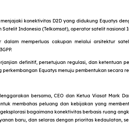
njajaki konektivitas D2D yang didukung Equatys denga
Satelit Indonesia (Telkomsat), operator satelit nasional 
 dalam memperluas cakupan melalui arsitektur satelit
 3GPP.
anjian definitif, persetujuan regulasi, dan ketentuan p
g perkembangan Equatys menuju pembentukan secara re
enggarakan bersama, CEO dan Ketua Viasat Mark Dan
ntuk membahas peluang dan kebijakan yang membentu
geksplorasi bagaimana konektivitas berbasis ruang ang
nan baru, dan selaras dengan prioritas kedaulatan, 