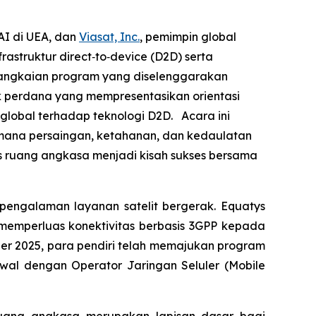
AI di UEA, dan
Viasat, Inc.
, pemimpin global
struktur direct‑to‑device (D2D) serta
 rangkaian program yang diselenggarakan
k perdana yang mempresentasikan orientasi
 global terhadap teknologi D2D. Acara ini
imana persaingan, ketahanan, dan kedaulatan
s ruang angkasa menjadi kisah sukses bersama
engalaman layanan satelit bergerak. Equatys
k memperluas konektivitas berbasis 3GPP kepada
ber 2025, para pendiri telah memajukan program
awal dengan Operator Jaringan Seluler (Mobile
ruang angkasa merupakan lapisan dasar bagi