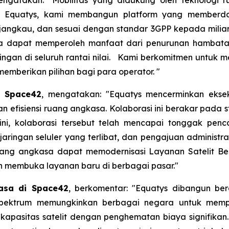
n Equatys, kami membangun platform yang memberda
erjangkau, dan sesuai dengan standar 3GPP kepada milia
saha dapat memperoleh manfaat dari penurunan hambat
saingan di seluruh rantai nilai. Kami berkomitmen unt
emberikan pilihan bagi para operator. "
a Space42
, mengatakan: "Equatys mencerminkan ekseku
n efisiensi ruang angkasa. Kolaborasi ini berakar pada 
ini, kolaborasi tersebut telah mencapai tonggak penc
ringan seluler yang terlibat, dan pengajuan administrat
uang angkasa dapat memodernisasi Layanan Satelit B
an membuka layanan baru di berbagai pasar."
asa di Space42
, berkomentar: "Equatys dibangun ber
pektrum memungkinkan berbagai negara untuk memp
apasitas satelit dengan penghematan biaya signifikan.