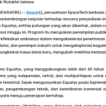
k Mutakhir lainnya
 NEWSWIRE) --
Space42
, perusahaan SpaceTech berbasis 
erkembangan lanjutan terhadap rencana penyediaan infra
 Equatys, entitas patungan yang akan dibentuk, dalam
ona minggu ini. Program itu merupakan penampilan publi
 merefleksikan ambisinya dalam mengakselerasi penerimaan
tor, dan pemimpin industri untuk mengeksplorasi baga
ngkinkan kasus bisnis baru, mengubah mobilitas berbasi
ma Equatys, yang menggabungkan lebih dari 60 tahun p
ama yang independen, netral, dan multipartisipan untu
ngan terestrial. Sejak mengumumkan Equatys pada Septem
gan, pengembangan teknik, dan keterlibatan komersial 
yata menuju penerapan bertahap.
ngatakan: "Mobilitas yang didukung oleh teknologi 