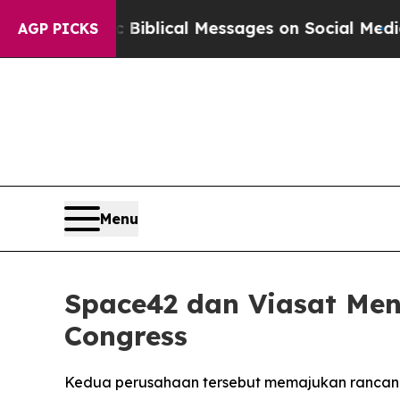
tic Biblical Messages on Social Media
Big Food v
AGP PICKS
Menu
Space42 dan Viasat Me
Congress
Kedua perusahaan tersebut memajukan rancanga