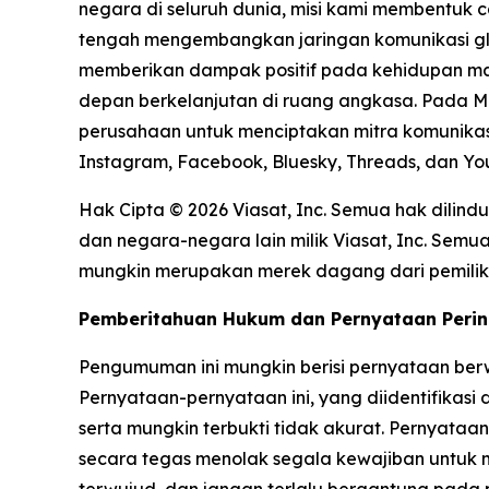
negara di seluruh dunia, misi kami membentuk ca
tengah mengembangkan jaringan komunikasi glob
memberikan dampak positif pada kehidupan mas
depan berkelanjutan di ruang angkasa. Pada Me
perusahaan untuk menciptakan mitra komunikasi g
Instagram, Facebook, Bluesky, Threads, dan Yo
Hak Cipta © 2026 Viasat, Inc. Semua hak dilind
dan negara-negara lain milik Viasat, Inc. Sem
mungkin merupakan merek dagang dari pemilik
Pemberitahuan Hukum dan Pernyataan Peri
Pengumuman ini mungkin berisi pernyataan ber
Pernyataan-pernyataan ini, yang diidentifikasi
serta mungkin terbukti tidak akurat. Pernyata
secara tegas menolak segala kewajiban untuk
terwujud, dan jangan terlalu bergantung pad