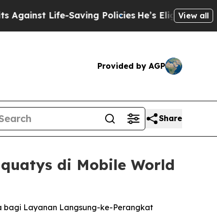
ife-Saving Policies
He’s Eligible for Up to $480,
View all
Provided by AGP
Share
uatys di Mobile World
ama bagi Layanan Langsung-ke-Perangkat