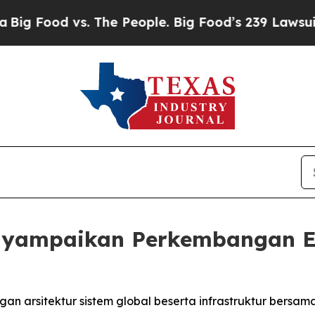
s. The People. Big Food’s 239 Lawsuits Against L
nyampaikan Perkembangan Eq
n arsitektur sistem global beserta infrastruktur bers