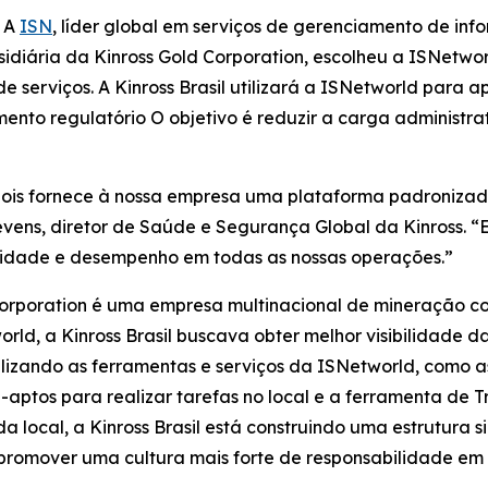
- A
ISN
, líder global em serviços de gerenciamento de inf
bsidiária da Kinross Gold Corporation, escolheu a ISNetwo
serviços. A Kinross Brasil utilizará a ISNetworld para ap
to regulatório O objetivo é reduzir a carga administrati
l, pois fornece à nossa empresa uma plataforma padroniza
vens, diretor de Saúde e Segurança Global da Kinross. “E
idade e desempenho em todas as nossas operações.”
orporation é uma empresa multinacional de mineração co
world, a Kinross Brasil buscava obter melhor visibilidade 
ilizando as ferramentas e serviços da ISNetworld, como 
-aptos para realizar tarefas no local e a ferramenta de 
 local, a Kinross Brasil está construindo uma estrutura s
romover uma cultura mais forte de responsabilidade em 