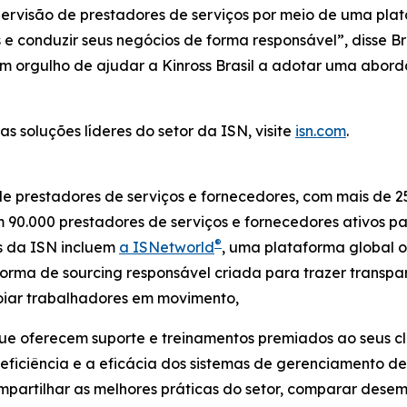
upervisão de prestadores de serviços por meio de uma pl
e conduzir seus negócios de forma responsável”, disse Br
em orgulho de ajudar a Kinross Brasil a adotar uma ab
s soluções líderes do setor da ISN, visite
isn.com
.
de prestadores de serviços e fornecedores, com mais de 2
om 90.000 prestadores de serviços e fornecedores ativos 
®
as da ISN incluem
a ISNetworld
, uma plataforma global o
forma de sourcing responsável criada para trazer transp
poiar trabalhadores em movimento,
que oferecem suporte e treinamentos premiados ao seus cl
a eficiência e a eficácia dos sistemas de gerenciamento 
artilhar as melhores práticas do setor, comparar desemp