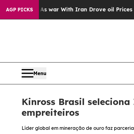
t Didn’t
As war With Iran Drove oil Prices Highe
AGP PICKS
Menu
Kinross Brasil selecion
empreiteiros
Líder global em mineração de ouro faz parceri