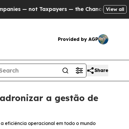
es — not Taxpayers — the Chance to Cash in on P
View all
Provided by AGP
Share
padronizar a gestão de
 a eficiência operacional em todo o mundo