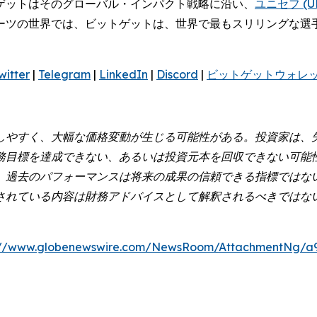
ゲットはそのグローバル・インパクト戦略に沿い、
ユニセフ (UN
ーツの世界では、ビットゲットは、世界で最もスリリングな選
witter
|
Telegram
|
LinkedIn
|
Discord
|
ビットゲットウォレ
しやすく、大幅な価格変動が生じる可能性がある。投資家は、
務目標を達成できない、あるいは投資元本を回収できない可能
。過去のパフォーマンスは将来の成果の信頼できる指標ではな
されている内容は財務アドバイスとして解釈されるべきではな
://www.globenewswire.com/NewsRoom/AttachmentNg/a