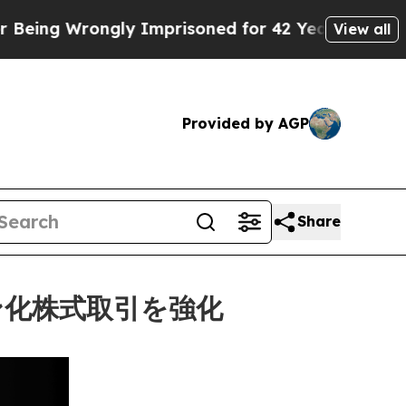
Wrongly Imprisoned for 42 Years. The State Says 
View all
Provided by AGP
Share
ン化株式取引を強化