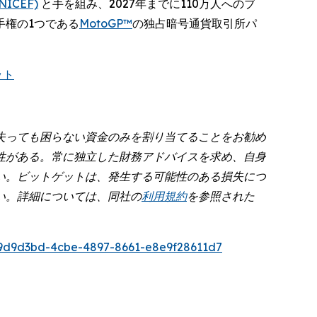
ICEF)
と手を組み、2027年までに110万人へのブ
手権の1つである
MotoGP™
の独占暗号通貨取引所パ
ット
失っても困らない資金のみを割り当てることをお勧め
性がある。常に独立した財務アドバイスを求め、自身
い。ビットゲットは、発生する可能性のある損失につ
い。詳細については、同社の
利用規約
を参照された
9d9d3bd-4cbe-4897-8661-e8e9f28611d7