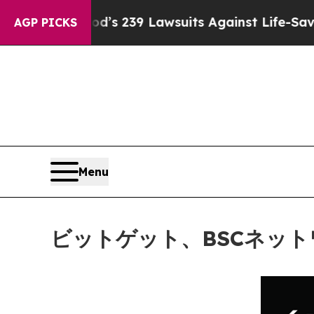
g Food’s 239 Lawsuits Against Life-Saving Polici
AGP PICKS
Menu
ビットゲット、BSCネッ