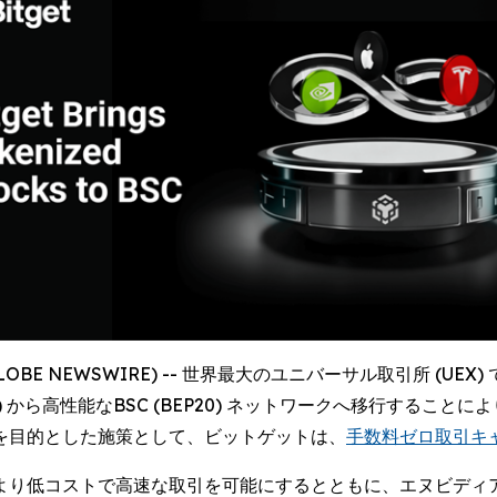
GLOBE NEWSWIRE) -- 世界最大のユニバーサル取引所 (UEX)
reum) から高性能なBSC (BEP20) ネットワークへ移行す
を目的とした施策として、ビットゲットは、
手数料ゼロ取引キ
コストで高速な取引を可能にするとともに、エヌビディア (Nvid