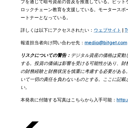
プを通じて暗号資産の普及を推進している。ビット
ロックチェーン教育を支援している。モータースポ
ートナーとなっている。
詳しくは以下にアクセスされたい：
ウェブサイト
|
T
報道担当者向け問い合わせ先：
media@bitget.com
リスクについての警告：
デジタル資産の価格は変動
する。投資の価値は影響を受ける可能性があり、財
の財務経験と財務状況を慎重に考慮する必要がある
いて一切の責任を負わないものとする。ここに記載
い。
本発表に付随する写真はこちらから入手可能：
http