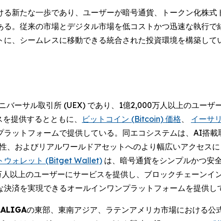
おける新たな一歩であり、ユーザーが暗号通貨、トークン化株
る。従来の市場とデジタル市場を低コストかつ迅速な執行で結び
トに、シームレスに移動できる統合された投資環境を構築して
バーサル取引所 (UEX) であり、1億2,000万人以上のユ
スを提供するとともに、
ビットコイン (Bitcoin) 価格
、
イーサリア
プラットフォームで提供している。同エコシステムは、AI搭載
相互運用性、およびリアルワールドアセットへのより幅広いアクセ
レット (Bitget Wallet)
は、暗号通貨をシンプルかつ安
0万人以上のユーザーにサービスを提供し、ブロックチェーンイ
な決済を実現できるオールインワンプラットフォームを提供し
LALIGA
の東部、東南アジア、ラテンアメリカ市場における公