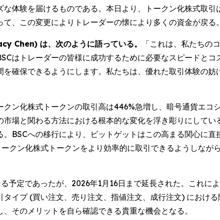
ズな体験を届けるものである。本日より、トークン化株式取引は
って、この変更によりトレーダーの懐により多くの資金が戻る
cy Chen) は、次のように語っている。
「これは、私たちの
BSCはトレーダーの皆様に成功するために必要なスピードとコ
間を確保できるようにします。私たちは、優れた取引体験の妨
ークン化株式トークンの取引高は446%急増し、暗号通貨エコ
の市場と関わる方法における根本的な変化を浮き彫りにしてい
る。BSCへの移行により、ビットゲットはこの高まる関心に直
on) などのトークン化株式トークンをより効率的に取引できるよう
る予定であったが、2026年1月16日まで延長された。これ
タイプ (買い注文、売り注文、指値注文、成行注文) におけ
し、そのメリットを自ら確認できる貴重な機会となる。